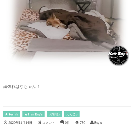
頑張れはなちゃん！
★ Family
★ Hair Boy's
お客様♪
わんこ♪
2020年11月14日
コメント
0件
760
Boy's